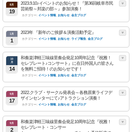
2023.9.10♪イベントのお知らせ！『第36回岐阜市民
8月
芸術祭～邦楽の部～』参加演奏！
19
カテゴリー:
イベント情報
,
お知らせ
,
会主ブログ
2023年 『新年のご挨拶＆演奏活動予定』
1月
カテゴリー:
イベント情報
,
お知らせ
,
ライブ報告
,
会主ブログ
1
和奏楽津軽三味線里奏会発足10周年記念『祝雅！
10
月
セレブレート♪コンサート』に在日外国人の皆さん
14
を無料ご招待！のお知らせです！
カテゴリー:
イベント情報
,
お知らせ
,
会主ブログ
2022.クラブ・サークル発表会～各務原東ライフデ
9月
ザインセンターにて♪アトラクション演奏！
17
カテゴリー:
イベント情報
,
お知らせ
,
会主ブログ
和奏楽津軽三味線里奏会発足10周年記念『祝雅！
9月
セレブレート・コンサー
2