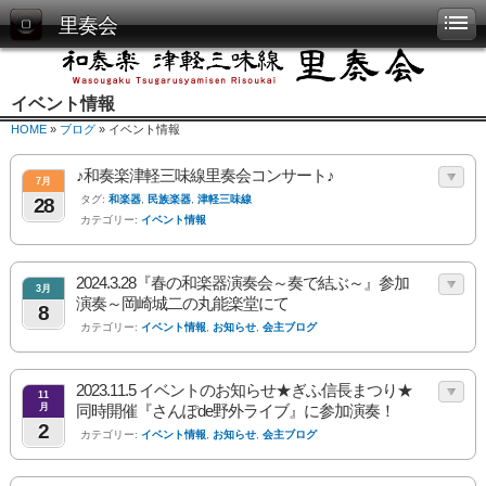
里奏会
イベント情報
HOME
»
ブログ
» イベント情報
♪和奏楽津軽三味線里奏会コンサート♪
7月
タグ:
和楽器
,
民族楽器
,
津軽三味線
28
カテゴリー:
イベント情報
2024.3.28『春の和楽器演奏会～奏で結ぶ～』参加
3月
演奏～岡崎城二の丸能楽堂にて
8
カテゴリー:
イベント情報
,
お知らせ
,
会主ブログ
2023.11.5 イベントのお知らせ★ぎふ信長まつり★
11
月
同時開催『さんぽde野外ライブ』に参加演奏！
2
カテゴリー:
イベント情報
,
お知らせ
,
会主ブログ