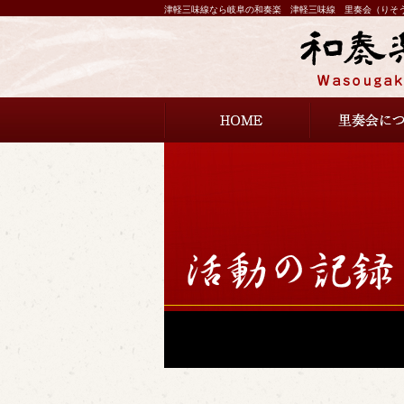
津軽三味線なら岐阜の和奏楽 津軽三味線 里奏会（りそ