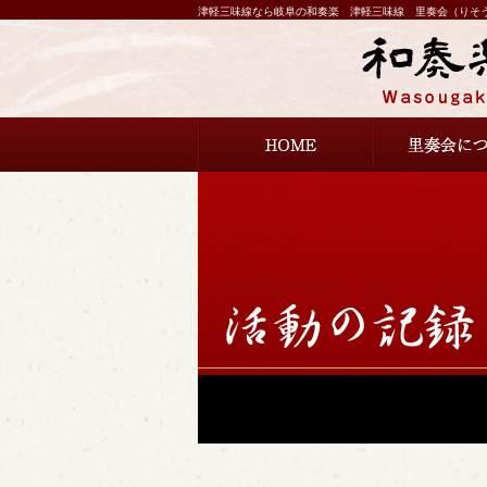
津軽三味線なら岐阜の和奏楽 津軽三味線 里奏会（りそ