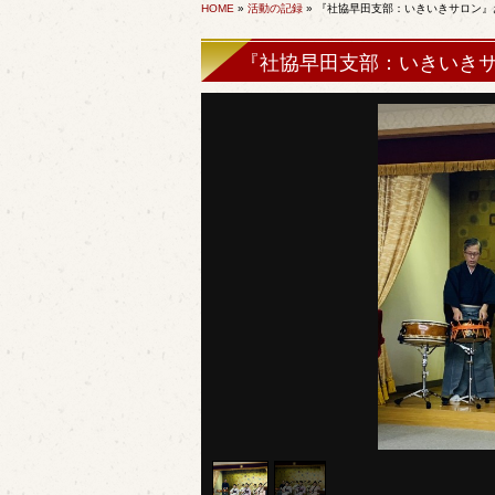
HOME
»
活動の記録
» 『社協早田支部：いきいきサロン』
『社協早田支部：いきいきサ