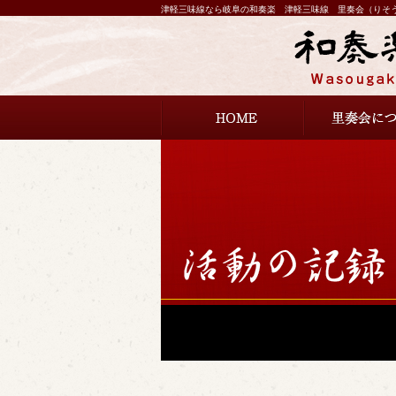
津軽三味線なら岐阜の和奏楽 津軽三味線 里奏会（りそ