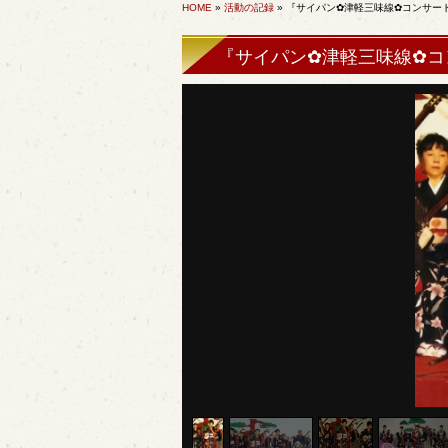
HOME
»
活動の記録
» 『サイパン✿津軽三味線✿コンサー
『サイパン✿津軽三味線✿コ