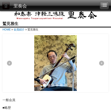
里奏会
鷲見雅生
HOME
»
会員紹介
» 鷲見雅生
一般会員
■略歴