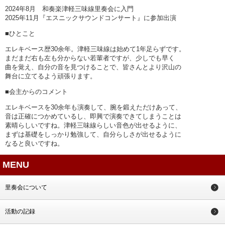
2024年8月 和奏楽津軽三味線里奏会に入門
2025年11月『エスニックサウンドコンサート』に参加出演
■ひとこと
エレキベース歴30余年。津軽三味線は始めて1年足らずです。
まだまだ右も左も分からない若輩者ですが、少しでも早く
曲を覚え、自分の音を見つけることで、皆さんとより沢山の
舞台に立てるよう頑張ります。
■会主からのコメント
エレキベースを30余年も演奏して、腕を鍛えただけあって、
音は正確につかめているし、即興で演奏できてしまうことは
素晴らしいですね。津軽三味線らしい音色が出せるように、
まずは基礎をしっかり勉強して、自分らしさが出せるように
なると良いですね。
MENU
里奏会について
活動の記録