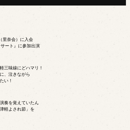
会（里奈会）に入会
コンサート』に参加出演
軽三味線にどハマリ！
に、泣きながら
たい！
演奏を覚えていたん
津軽よされ節」を