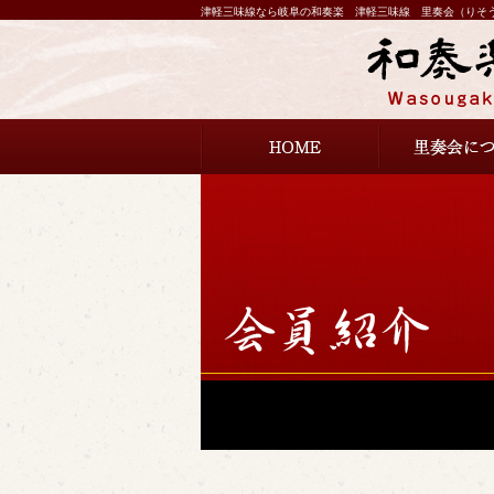
津軽三味線なら岐阜の和奏楽 津軽三味線 里奏会（りそ