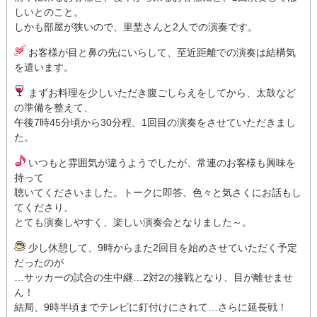
しいとのこと。
しかも部屋が狭いので、里埜さんと2人での演奏です。
お客様が目と鼻の先にいらして、至近距離での演奏は結構気
を遣います。
まずお料理を少しいただき腹ごしらえをしてから、太鼓など
の準備を整えて、
午後7時45分頃から30分程、1回目の演奏をさせていただきまし
た。
いつもと雰囲気が違うようでしたが、常連のお客様も興味を
持って
聴いてくださいました。トークに即答、色々と気さくにお話もし
てくださり、
とても演奏しやすく、楽しい演奏会となりました～。
少し休憩して、9時からまた2回目を始めさせていただく予定
だったのが
…サッカーの試合の生中継…2対2の接戦となり、目が離せませ
ん！
結局、9時半頃までテレビに釘付けにされて…さらに延長戦！