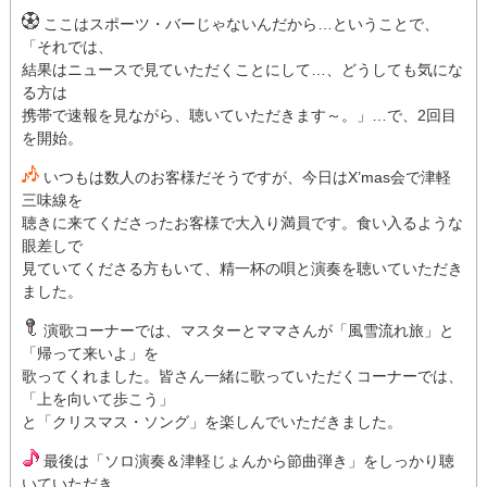
ここはスポーツ・バーじゃないんだから…ということで、
「それでは、
結果はニュースで見ていただくことにして…、どうしても気にな
る方は
携帯で速報を見ながら、聴いていただきます～。」…で、2回目
を開始。
いつもは数人のお客様だそうですが、今日はX’mas会で津軽
三味線を
聴きに来てくださったお客様で大入り満員です。食い入るような
眼差しで
見ていてくださる方もいて、精一杯の唄と演奏を聴いていただき
ました。
演歌コーナーでは、マスターとママさんが「風雪流れ旅」と
「帰って来いよ」を
歌ってくれました。皆さん一緒に歌っていただくコーナーでは、
「上を向いて歩こう」
と「クリスマス・ソング」を楽しんでいただきました。
最後は「ソロ演奏＆津軽じょんから節曲弾き」をしっかり聴
いていただき、